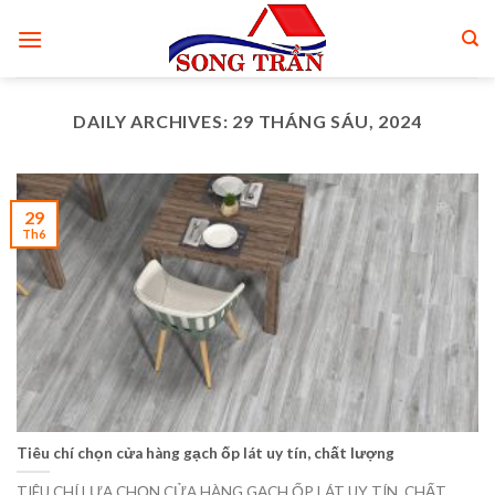
Skip
to
content
DAILY ARCHIVES:
29 THÁNG SÁU, 2024
29
Th6
Tiêu chí chọn cửa hàng gạch ốp lát uy tín, chất lượng
TIÊU CHÍ LỰA CHỌN CỬA HÀNG GẠCH ỐP LÁT UY TÍN, CHẤT