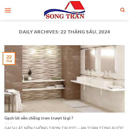
Skip
to
content
DAILY ARCHIVES:
22 THÁNG SÁU, 2024
22
Th6
Gạch lát nền chống trơn trượt là gì ?
GẠCH LÁT NỀN CHỐNG TRƠN TRƯỢT – AN TOÀN TỪNG BƯỚC