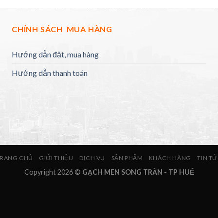
CHÍNH SÁCH MUA HÀNG
Hướng dẫn đặt, mua hàng
Hướng dẫn thanh toán
RANG CHỦ
GIỚI THIỆU
DỊCH VỤ
SẢN PHẨM
KHÁCH HÀNG
TIN T
Copyright 2026 ©
GẠCH MEN SONG TRẦN - TP HUẾ