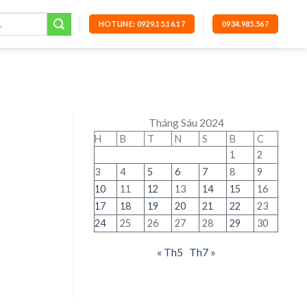
HOTLINE: 0929.15.16.17
0934.985.567
Tháng Sáu 2024
H
B
T
N
S
B
C
1
2
3
4
5
6
7
8
9
10
11
12
13
14
15
16
17
18
19
20
21
22
23
24
25
26
27
28
29
30
« Th5
Th7 »