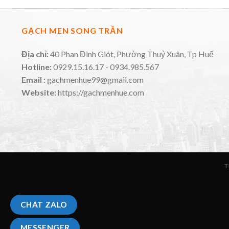
GẠCH MEN SONG TRẦN
Địa chỉ:
40 Phan Đình Giót, Phường Thuỷ Xuân, Tp Huế
Hotline:
0929.15.16.17 - 0934.985.567
Email :
gachmenhue99@gmail.com
Website:
https://gachmenhue.com
T
CHAT ZALO
MESSENGER