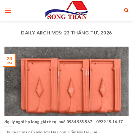
Skip
to
content
DAILY ARCHIVES:
23 THÁNG TƯ, 2026
23
Th4
đại lý ngói hạ long giá rẻ tại huế 0934.985.567 – 0929.15.16.17
Chuyên cung cấp ngói lợp Hạ Long, Gốm Mỹ tại Huế –