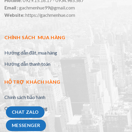
Hotline:
0929.15.16.17 - 0934.985.567
Email :
gachmenhue99@gmail.com
Website:
https://gachmenhue.com
CHÍNH SÁCH MUA HÀNG
Hướng dẫn đặt, mua hàng
Hướng dẫn thanh toán
HỖ TRỢ KHÁCH HÀNG
Chính sách bảo hành
Quy định đổi trả hàng
CHAT ZALO
MESSENGER