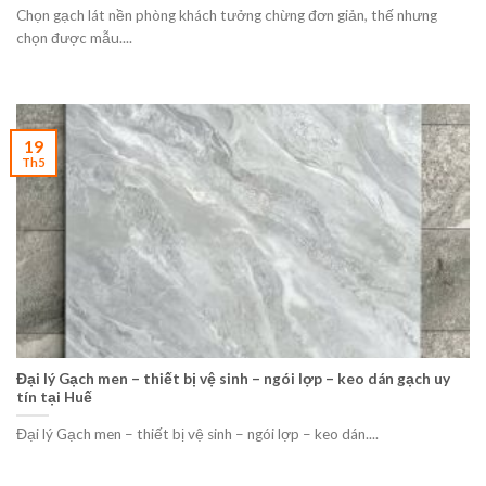
Chọn gạch lát nền phòng khách tưởng chừng đơn giản, thế nhưng
chọn được mẫu....
19
Th5
Đại lý Gạch men – thiết bị vệ sinh – ngói lợp – keo dán gạch uy
tín tại Huế
Đại lý Gạch men – thiết bị vệ sinh – ngói lợp – keo dán....