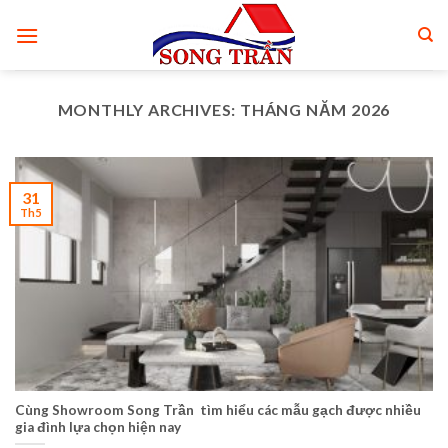
Skip
to
content
MONTHLY ARCHIVES:
THÁNG NĂM 2026
31
Th5
Cùng Showroom Song Trần tìm hiểu các mẫu gạch được nhiều
gia đình lựa chọn hiện nay