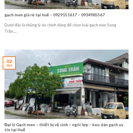
gạch men giá rẻ tại huế – 0929151617 – 0934985567
Dưới đây là những lý do chính đáng để chọn loại gạch men Song
Trần....
02
Th5
Đại lý Gạch men – thiết bị vệ sinh – ngói lợp – keo dán gạch uy
tín tại Huế