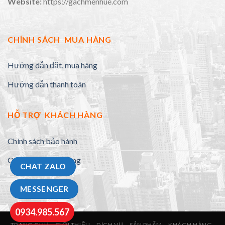
Website:
https://gachmenhue.com
CHÍNH SÁCH MUA HÀNG
Hướng dẫn đặt, mua hàng
Hướng dẫn thanh toán
HỖ TRỢ KHÁCH HÀNG
Chính sách bảo hành
Quy định đổi trả hàng
CHAT ZALO
MESSENGER
0934.985.567
TRANG CHỦ
GIỚI THIỆU
DỊCH VỤ
SẢN PHẨM
KHÁCH HÀNG