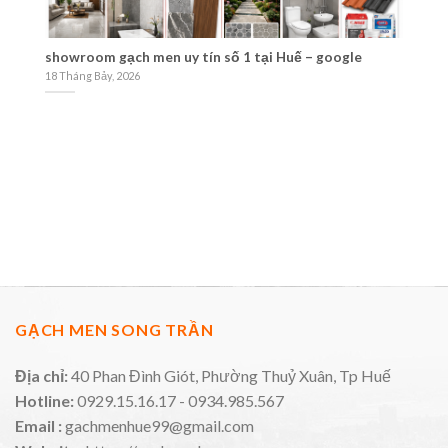
showroom gạch men uy tín số 1 tại Huế – google
GẠ
tr
18 Tháng Bảy, 2026
17
GẠCH MEN SONG TRẦN
Địa chỉ:
40 Phan Đình Giót, Phường Thuỷ Xuân, Tp Huế
Hotline:
0929.15.16.17 - 0934.985.567
Email :
gachmenhue99@gmail.com