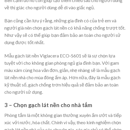
Bên cạnh đó nó còn giúp tạo thêm chiều sâu cho người dùng
về thị giác cho người dùng dễ di vào giấc ngủ.
Bạn cũng cần lưu ý rằng, những gia đình có của trẻ em và
người già nên chọn gạch lát nền có khả năng chống trượt tốt.
Như vậy sẽ có thể giúp bạn đảm bảo an toàn cho người sử
dụng được tốt nhất.
Mẫu gạch lát nền Viglacera ECO-S601 sẽ là sự chọn lựa
tuyệt vời cho không gian phòng ngủ gia đình bạn. Với gam
màu xám cùng hoa văn đơn, giản, nhẹ nhàng sẽ là mẫu gạch
lát nền nhà cho mùa đông ấm áp. Hơn nữa, đây là mẫu gạch
kỹ thuật số, gạch chống trơn hiệu quả sẽ đảm bảo an toàn
cho người sử dụng.
3 – Chọn gạch lát nền cho nhà tắm
Phòng tắm là một không gian thường xuyên ẩm ướt và tiếp
xúc với nước, hóa chất. Chính vì vậy, theo kinh nghiệm chọn
gạch lát nền nhà của các chuyên gia, các gia chủ có thể chọn