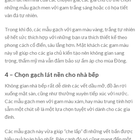
những mẫu gạch men với gam trắng sáng hoặc có họa tiết
vân đá tự nhiên.
Trong khi đó, các mẫu gạch với gam màu vàng, trắng tự nhiên
sẽ hết sức thích hợp với những bạn ưa thích thiết kế theo
phong cách cổ điển, sâu lắng hơn. Mặt khách các gam màu
này sẽ giúp cho các gia chủ kiến tạo nên không gian sang
trọng, thẩm mỹ mà vẫn đảm bảo sự ấm áp cho mùa Đông.
4 – Chọn gạch lát nền cho nhà bếp
Không gian nhà bếp rất dễ dính các vết dầu mỡ, đồ ăn rơi
xuống mặt sàn, cũng như thường xuyên tiếp xúc với nước.
Các mẫu gạch men với gam màu xám, hay màu trung tính hơi
sẫm một chút sẽ là một lựa chọn tuyệt vời dành cho các gia
đình.
Các mẫu gạch này vừa giúp “che lấp” đi những vết bẩn được
hiệu quả hoàn hảo nhất. Bên cạnh đó nó cũng mang đến một