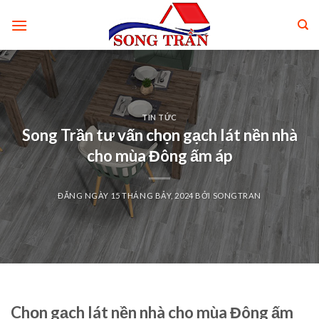
Skip
to
content
TIN TỨC
Song Trần tư vấn chọn gạch lát nền nhà
cho mùa Đông ấm áp
ĐĂNG NGÀY
15 THÁNG BẢY, 2024
BỞI
SONGTRAN
Chọn gạch lát nền nhà cho mùa Đông ấm