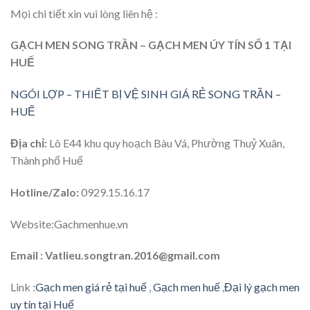
Mọi chi tiết xin vui lòng liên hệ :
GẠCH MEN SONG TRẦN – GẠCH MEN ÚY TÍN SỐ 1 TẠI
HUẾ
NGÓI LỢP – THIẾT BỊ VỆ SINH GIÁ RẺ SONG TRẦN –
HUẾ
Địa chỉ:
Lô E44 khu quy hoạch Bàu Vá, Phường Thuỷ Xuân,
Thành phố Huế
Hotline/Zalo:
0929.15.16.17
Website:Gachmenhue.vn
Email : Vatlieu.songtran.2016@gmail.com
Link :
Gạch men giá rẻ tại huế
,
Gạch men huế
,
Đại lý gạch men
uy tín tại Huế