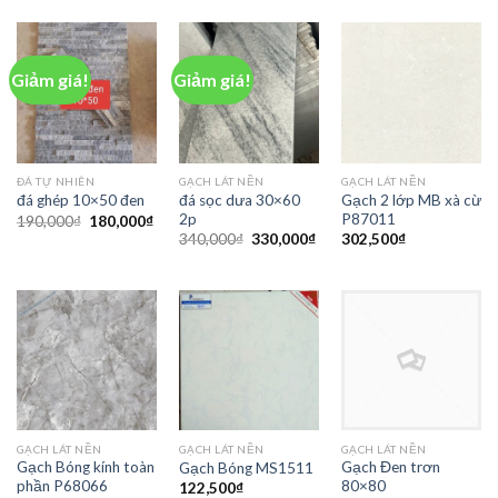
Giảm giá!
Giảm giá!
ĐÁ TỰ NHIÊN
GẠCH LÁT NỀN
GẠCH LÁT NỀN
đá sọc dưa 30×60
Gạch 2 lớp MB xà cừ
đá ghép 10×50 đen
2p
P87011
190,000
₫
180,000
₫
340,000
₫
330,000
₫
302,500
₫
GẠCH LÁT NỀN
GẠCH LÁT NỀN
GẠCH LÁT NỀN
Gạch Bóng kính toàn
Gạch Đen trơn
Gạch Bóng MS1511
phần P68066
80×80
122,500
₫