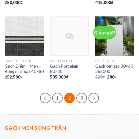
250,000
₫
415,000
₫
Giảm giá!
GẠCH ỐP TƯỜNG
GẠCH LÁT NỀN
ĐÁ LÁT NỀN
Gạch Điểm – Men –
Gạch Porcelain
Gạch terrazo 30×60
Bóng mài mặt 40×80
80×80
362000
152,500
₫
535,000
₫
320
₫
280
₫
1
2
3
GẠCH MEN SONG TRẦN