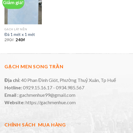
Giảm giá!
GẠCH LÁT NỀN
Đá 1 mét x 1 mét
290
₫
240
₫
GẠCH MEN SONG TRẦN
Địa chỉ:
40 Phan Đình Giót, Phường Thuỷ Xuân, Tp Huế
Hotline:
0929.15.16.17 - 0934.985.567
Email :
gachmenhue99@gmail.com
Website:
https://gachmenhue.com
CHÍNH SÁCH MUA HÀNG