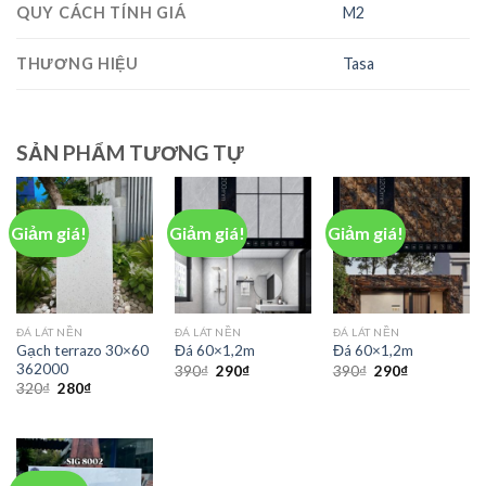
QUY CÁCH TÍNH GIÁ
M2
THƯƠNG HIỆU
Tasa
SẢN PHẨM TƯƠNG TỰ
Giảm giá!
Giảm giá!
Giảm giá!
ĐÁ LÁT NỀN
ĐÁ LÁT NỀN
ĐÁ LÁT NỀN
Gạch terrazo 30×60
Đá 60×1,2m
Đá 60×1,2m
362000
390
₫
290
₫
390
₫
290
₫
320
₫
280
₫