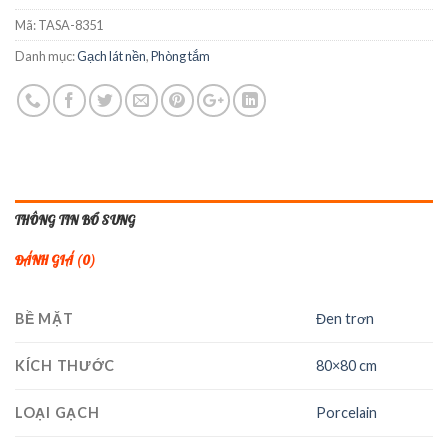
Mã:
TASA-8351
Danh mục:
Gạch lát nền
,
Phòng tắm
THÔNG TIN BỔ SUNG
ĐÁNH GIÁ (0)
BỀ MẶT
Đen trơn
KÍCH THƯỚC
80×80 cm
LOẠI GẠCH
Porcelain