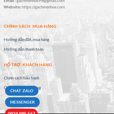
Email :
gachmenhue99@gmail.com
Website:
https://gachmenhue.com
CHÍNH SÁCH MUA HÀNG
Hướng dẫn đặt, mua hàng
Hướng dẫn thanh toán
HỖ TRỢ KHÁCH HÀNG
Chính sách bảo hành
Quy định đổi trả hàng
CHAT ZALO
MESSENGER
0934.985.567