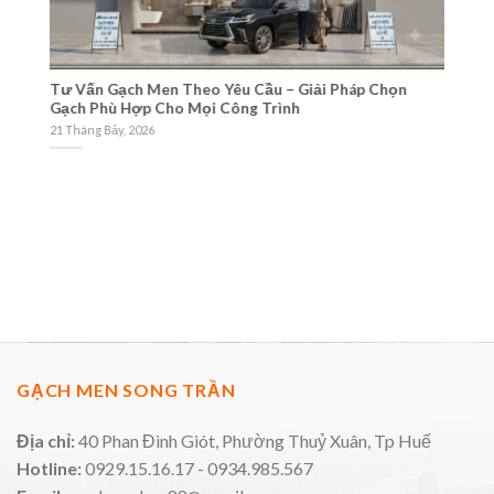
Tư Vấn Gạch Men Theo Yêu Cầu – Giải Pháp Chọn
Ch
Gạch Phù Hợp Cho Mọi Công Trình
Ng
21 Tháng Bảy, 2026
21
GẠCH MEN SONG TRẦN
Địa chỉ:
40 Phan Đình Giót, Phường Thuỷ Xuân, Tp Huế
Hotline:
0929.15.16.17 - 0934.985.567