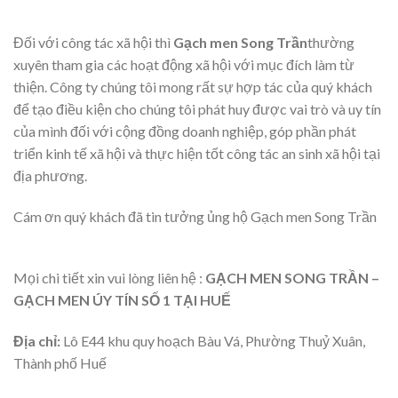
Đối với công tác xã hội thì
G
ạ
ch men Song Tr
ầ
n
thường
xuyên tham gia các hoạt động xã hội với mục đích làm từ
thiện. Công ty chúng tôi mong rất sự hợp tác của quý khách
để tạo điều kiện cho chúng tôi phát huy được vai trò và uy tín
của mình đối với cộng đồng doanh nghiệp, góp phần phát
triển kinh tế xã hội và thực hiện tốt công tác an sinh xã hội tại
địa phương.
Cám ơn quý khách đã tin tưởng ủng hộ Gạch men Song Trần
Mọi chi tiết xin vui lòng liên hệ :
GẠCH MEN SONG TRẦN –
GẠCH MEN ÚY TÍN SỐ 1 TẠI HUẾ
Địa chỉ:
Lô E44 khu quy hoạch Bàu Vá, Phường Thuỷ Xuân,
Thành phố Huế