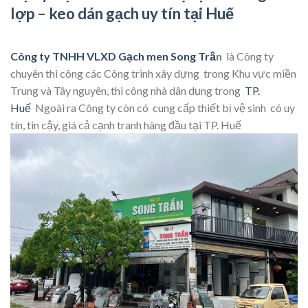
lợp
–
keo dán gạch uy tín tại Huế
Công ty TNHH VLXD G
ạ
ch men Song Tr
ầ
n
là Công ty
chuyên thi công các Công trình xây dựng trong Khu vực miền
Trung và Tây nguyên, thi công nhà dân dụng trong
TP.
Huế
Ngoài ra Công ty còn có cung cấp thiết bị vệ sinh có uy
tín, tin cậy, giá cả cạnh tranh hàng đầu tại TP. Huế