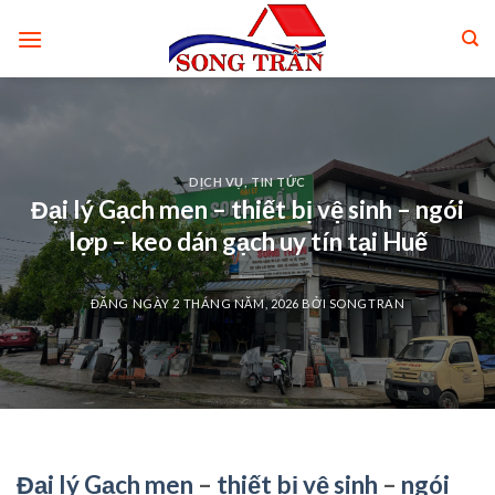
Skip
to
content
DỊCH VỤ
,
TIN TỨC
Đại lý Gạch men – thiết bị vệ sinh – ngói
lợp – keo dán gạch uy tín tại Huế
ĐĂNG NGÀY
2 THÁNG NĂM, 2026
BỞI
SONGTRAN
Đại lý Gạch men
–
thiết bị vệ sinh
–
ngói