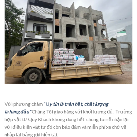
Với phương châm
“U
y tín là trên h
ế
t, ch
ấ
t l
ượ
ng
l
à
h
à
ng
đ
ầ
u
“
Chúng Tôi giao hàng với khối lượng đủ. Trường
hợp vật tư Quý Khách không dùng hết chúng tôi sẽ nhận lại
với điều kiện vật tư đó còn bảo đảm và miễn phí xe chở về
nhập lại bằng giá hiện tại.