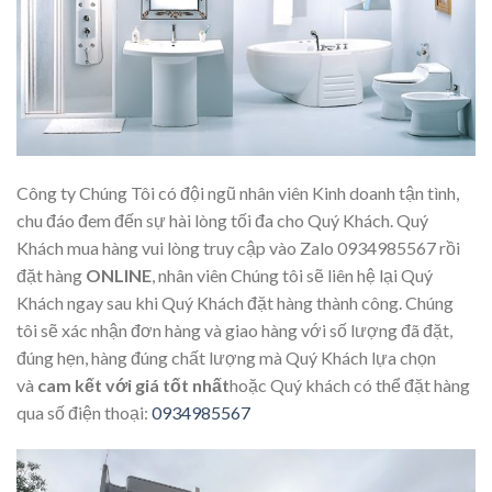
Công ty Chúng Tôi có đội ngũ nhân viên Kinh doanh tận tình,
chu đáo đem đến sự hài lòng tối đa cho Quý Khách. Quý
Khách mua hàng vui lòng truy cập vào Zalo 0934985567 rồi
đặt hàng
ONLINE
, nhân viên Chúng tôi sẽ liên hệ lại Quý
Khách ngay sau khi Quý Khách đặt hàng thành công. Chúng
tôi sẽ xác nhận đơn hàng và giao hàng với số lượng đã đặt,
đúng hẹn, hàng đúng chất lượng mà Quý Khách lựa chọn
và
cam k
ế
t v
ớ
i gi
á
t
ố
t nh
ấ
t
hoặc Quý khách có thể đặt hàng
qua số điện thoại:
0934985567