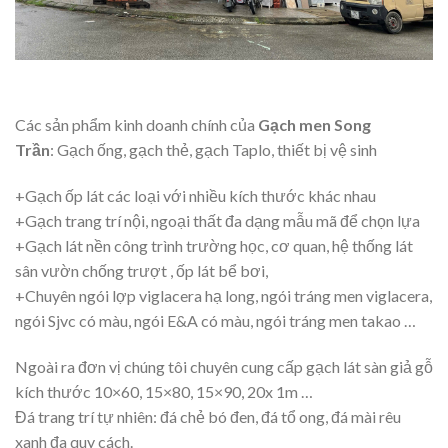
Các sản phẩm kinh doanh chính của
G
ạ
ch men Song
Tr
ầ
n
: Gạch ống, gạch thẻ, gạch Taplo, thiết bị vệ sinh
+Gạch ốp lát các loại với nhiều kích thước khác nhau
+Gạch trang trí nội, ngoại thất đa dạng mẫu mã để chọn lựa
+Gạch lát nền công trình trường học, cơ quan, hệ thống lát
sân vườn chống trượt , ốp lát bể bơi,
+Chuyên ngói lợp viglacera hạ long, ngói tráng men viglacera,
ngói Sjvc có màu, ngói E&A có màu, ngói tráng men takao …
Ngoài ra đơn vị chúng tôi chuyên cung cấp gạch lát sàn giả gỗ
kích thước 10×60, 15×80, 15×90, 20x 1m …
Đá trang trí tự nhiên: đá chẻ bó đen, đá tổ ong, đá mài rêu
xanh đa quy cách.