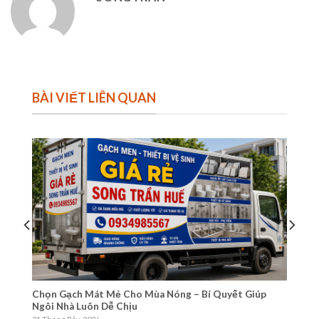
BÀI VIẾT LIÊN QUAN
Chọn Gạch Mát Mẻ Cho Mùa Nóng – Bí Quyết Giúp
sh
Ngôi Nhà Luôn Dễ Chịu
18