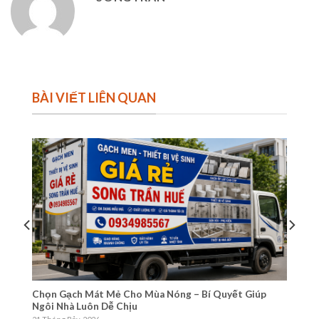
BÀI VIẾT LIÊN QUAN
Chọn Gạch Mát Mẻ Cho Mùa Nóng – Bí Quyết Giúp
sh
Ngôi Nhà Luôn Dễ Chịu
18