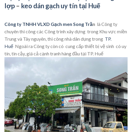
lợp
–
keo dán gạch uy tín tại Huế
Công ty TNHH VLXD G
ạ
ch men Song Tr
ầ
n
là Công ty
chuyên thi công các Công trình xây dựng trong Khu vực miền
Trung và Tây nguyên, thi công nhà dân dụng trong
TP.
Huế
Ngoài ra Công ty còn có cung cấp thiết bị vệ sinh có uy
tín, tin cậy, giá cả cạnh tranh hàng đầu tại TP. Huế