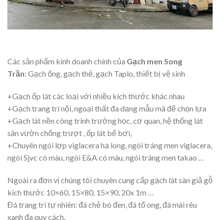
Các sản phẩm kinh doanh chính của
G
ạ
ch men Song
Tr
ầ
n
: Gạch ống, gạch thẻ, gạch Taplo, thiết bị vệ sinh
+Gạch ốp lát các loại với nhiều kích thước khác nhau
+Gạch trang trí nội, ngoại thất đa dạng mẫu mã để chọn lựa
+Gạch lát nền công trình trường học, cơ quan, hệ thống lát
sân vườn chống trượt , ốp lát bể bơi,
+Chuyên ngói lợp viglacera hạ long, ngói tráng men viglacera,
ngói Sjvc có màu, ngói E&A có màu, ngói tráng men takao …
Ngoài ra đơn vị chúng tôi chuyên cung cấp gạch lát sàn giả gỗ
kích thước 10×60, 15×80, 15×90, 20x 1m …
Đá trang trí tự nhiên: đá chẻ bó đen, đá tổ ong, đá mài rêu
xanh đa quy cách.