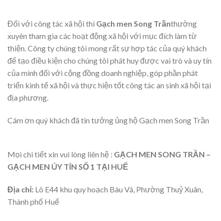
Đối với công tác xã hội thì
G
ạ
ch men Song Tr
ầ
n
thường
xuyên tham gia các hoạt động xã hội với mục đích làm từ
thiện. Công ty chúng tôi mong rất sự hợp tác của quý khách
để tạo điều kiện cho chúng tôi phát huy được vai trò và uy tín
của mình đối với cộng đồng doanh nghiệp, góp phần phát
triển kinh tế xã hội và thực hiện tốt công tác an sinh xã hội tại
địa phương.
Cám ơn quý khách đã tin tưởng ủng hộ Gạch men Song Trần
Mọi chi tiết xin vui lòng liên hệ :
GẠCH MEN SONG TRẦN –
GẠCH MEN ÚY TÍN SỐ 1 TẠI HUẾ
Địa chỉ:
Lô E44 khu quy hoạch Bàu Vá, Phường Thuỷ Xuân,
Thành phố Huế