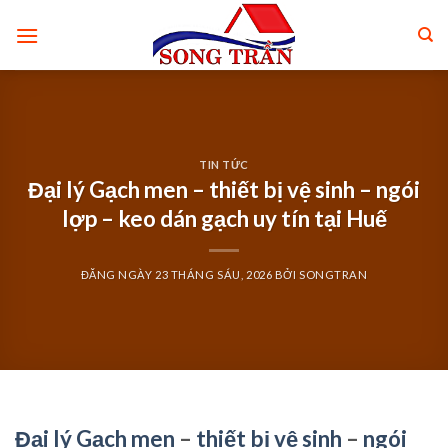
Skip
to
content
TIN TỨC
Đại lý Gạch men – thiết bị vệ sinh – ngói
lợp – keo dán gạch uy tín tại Huế
ĐĂNG NGÀY
23 THÁNG SÁU, 2026
BỞI
SONGTRAN
Đại lý Gạch men
–
thiết bị vệ sinh
–
ngói