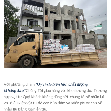
Với phương châm
“U
y tín là trên h
ế
t, ch
ấ
t l
ượ
ng
l
à
h
à
ng
đ
ầ
u
“
Chúng Tôi giao hàng với khối lượng đủ. Trường
hợp vật tư Quý Khách không dùng hết chúng tôi sẽ nhận lại
với điều kiện vật tư đó còn bảo đảm và miễn phí xe chở về
nhập lại bằng giá hiện tại.