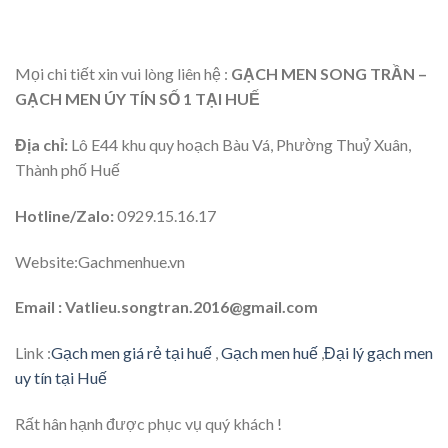
Mọi chi tiết xin vui lòng liên hệ :
GẠCH MEN SONG TRẦN –
GẠCH MEN ÚY TÍN SỐ 1 TẠI HUẾ
Địa chỉ:
Lô E44 khu quy hoạch Bàu Vá, Phường Thuỷ Xuân,
Thành phố Huế
Hotline/Zalo:
0929.15.16.17
Website:Gachmenhue.vn
Email : Vatlieu.songtran.2016@gmail.com
Link :
Gạch men giá rẻ tại huế
,
Gạch men huế
,
Đại lý gạch men
uy tín tại Huế
Rất hân hạnh được phục vụ quý khách !