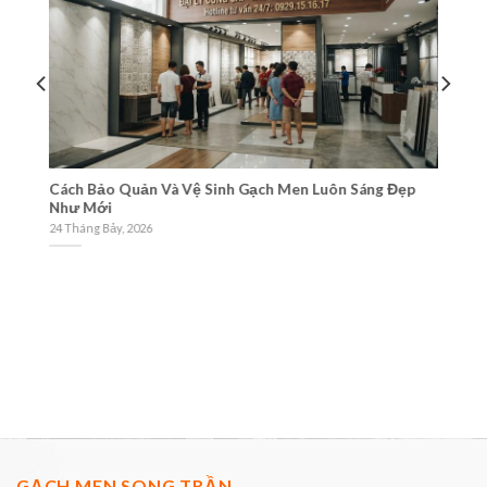
Cách Bảo Quản Và Vệ Sinh Gạch Men Luôn Sáng Đẹp
Tư
Như Mới
Gạ
24 Tháng Bảy, 2026
21
GẠCH MEN SONG TRẦN