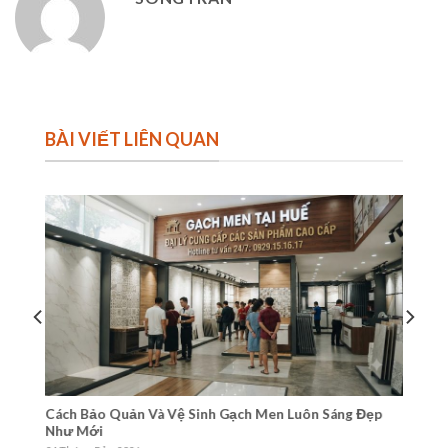
BÀI VIẾT LIÊN QUAN
Cách Bảo Quản Và Vệ Sinh Gạch Men Luôn Sáng Đẹp
Tư
Như Mới
Gạ