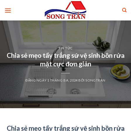
Skip
to
content
TIN TỨC
Chia sẻ mẹo tẩy trắng sứ vệ sinh bồn rửa
mặt cực đơn giản
ĐĂNG NGÀY
1 THÁNG BA, 2024
BỞI
SONGTRAN
Chia sẻ mẹo tẩy trắng sứ vệ sinh bồn rửa