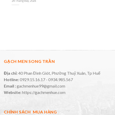
24 Tháng Bảy, 2026
21
GẠCH MEN SONG TRẦN
Địa chỉ:
40 Phan Đình Giót, Phường Thuỷ Xuân, Tp Huế
Hotline:
0929.15.16.17 - 0934.985.567
Email :
gachmenhue99@gmail.com
Website:
https://gachmenhue.com
CHÍNH SÁCH MUA HÀNG