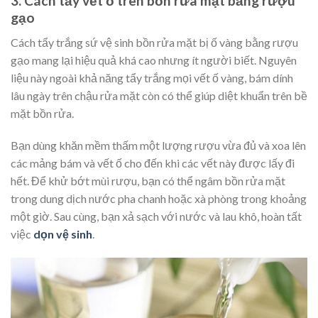
3. Cách tẩy vết ố trên bồn rửa mặt bằng rượu
gạo
Cách tẩy trắng sứ vệ sinh bồn rửa mặt bị ố vàng bằng rượu
gạo mang lại hiệu quả khá cao nhưng ít người biết. Nguyên
liệu này ngoài khả năng tẩy trắng mọi vết ố vàng, bám dính
lâu ngày trên chậu rửa mặt còn có thể giúp diệt khuẩn trên bề
mặt bồn rửa.
Bạn dùng khăn mềm thấm một lượng rượu vừa đủ và xoa lên
các mảng bám và vết ố cho đến khi các vết này được lấy đi
hết. Để khử bớt mùi rượu, bạn có thể ngâm bồn rửa mặt
trong dung dịch nước pha chanh hoặc xà phòng trong khoảng
một giờ. Sau cùng, bạn xả sạch với nước và lau khô, hoàn tất
việc
dọn vệ sinh
.