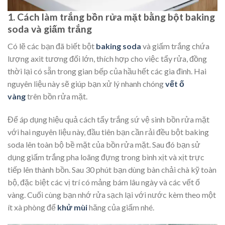
1. Cách làm trắng bồn rửa mặt bằng bột baking
soda và giấm trắng
Có lẽ các bạn đã biết bột
baking soda
và giấm trắng chứa
lượng axit tương đối lớn, thích hợp cho việc tẩy rửa, đồng
thời lại có sẵn trong gian bếp của hầu hết các gia đình. Hai
nguyên liệu này sẽ giúp bạn xử lý nhanh chóng
vết ố
vàng
trên bồn rửa mặt.
Để áp dụng hiệu quả cách tẩy trắng sứ vệ sinh bồn rửa mặt
với hai nguyên liệu này, đầu tiên bạn cần rải đều bột baking
soda lên toàn bộ bề mặt của bồn rửa mặt. Sau đó bạn sử
dụng giấm trắng pha loãng đựng trong bình xịt và xịt trực
tiếp lên thành bồn. Sau 30 phút bạn dùng bàn chải chà kỹ toàn
bộ, đặc biệt các vị trí có mảng bám lâu ngày và các vết ố
vàng. Cuối cùng bạn nhớ rửa sạch lại với nước kèm theo một
ít xà phòng để
khử mùi
hăng của giấm nhé.