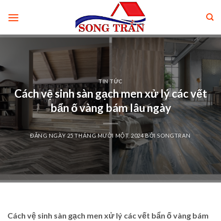
Skip
to
content
TIN TỨC
Cách vệ sinh sàn gạch men xử lý các vết
bẩn ố vàng bám lâu ngày
ĐĂNG NGÀY
25 THÁNG MƯỜI MỘT, 2024
BỞI
SONGTRAN
Cách vệ sinh sàn gạch men xử lý các vết bẩn ố vàng bám