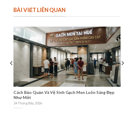
BÀI VIẾT LIÊN QUAN
Cách Bảo Quản Và Vệ Sinh Gạch Men Luôn Sáng Đẹp
Tư
Như Mới
Gạ
24 Tháng Bảy, 2026
21