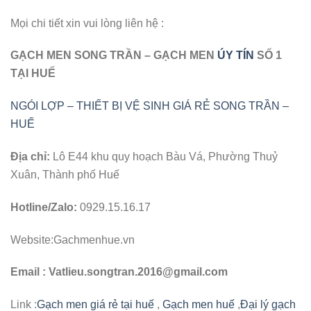
Mọi chi tiết xin vui lòng liên hệ :
GẠCH MEN SONG TRẦN – GẠCH MEN
ÚY TÍN
SỐ 1
TẠI HUẾ
NGÓI LỢP – THIẾT BỊ VỆ SINH GIÁ RẺ SONG TRẦN –
HUẾ
Địa chỉ:
Lô E44 khu quy hoạch Bàu Vá, Phường Thuỷ
Xuân, Thành phố Huế
Hotline/Zalo:
0929.15.16.17
Website:Gachmenhue.vn
Email : Vatlieu.songtran.2016@gmail.com
Link :
Gạch men giá rẻ tại huế
,
Gạch men huế
,
Đại lý gạch