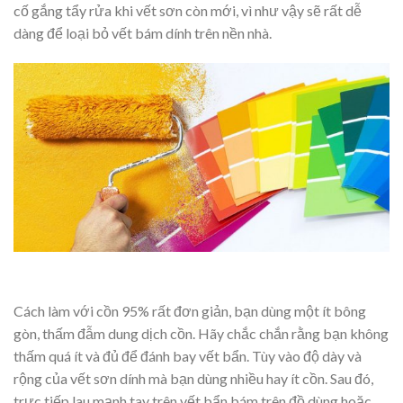
cố gắng tẩy rửa khi vết sơn còn mới, vì như vậy sẽ rất dễ
dàng để loại bỏ vết bám dính trên nền nhà.
Cách làm với cồn 95% rất đơn giản, bạn dùng một ít bông
gòn, thấm đẫm dung dịch cồn. Hãy chắc chắn rằng bạn không
thấm quá ít và đủ để đánh bay vết bẩn. Tùy vào độ dày và
rộng của vết sơn dính mà bạn dùng nhiều hay ít cồn. Sau đó,
trực tiếp lau mạnh tay trên vết bẩn bám trên đồ dùng hoặc