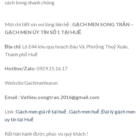
sạch bong nhanh chóng.
Mọi chi tiết xin vui lòng liên hệ :
GẠCH MEN SONG TRẦN –
GẠCH MEN ÚY TÍN SỐ 1 TẠI HUẾ
Địa chỉ:
Lô E44 khu quy hoạch Bàu Vá, Phường Thuỷ Xuân,
Thành phố Huế
Hotline/Zalo:
0929.15.16.17
Website:Gachmenhue.vn
Email : Vatlieu.songtran.2016@gmail.com
Link :
Gạch men giá rẻ tại huế
,
Gạch men huế
,
Đại lý gạch men
uy tín tại Huế
Rất hân hạnh được phục vụ quý khách !