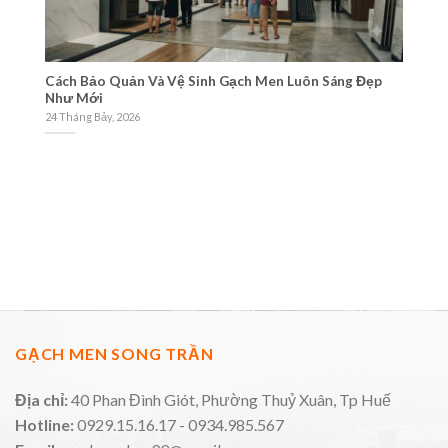
Cách Bảo Quản Và Vệ Sinh Gạch Men Luôn Sáng Đẹp
Tư
Như Mới
Gạ
24 Tháng Bảy, 2026
21
GẠCH MEN SONG TRẦN
Địa chỉ:
40 Phan Đình Giót, Phường Thuỷ Xuân, Tp Huế
Hotline:
0929.15.16.17 - 0934.985.567