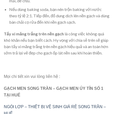
mái, dễ chịu.
Nếu dùng baking soda, bạn nên trộn baking với nước
theo tỷ lệ 2:1. Tiếp đến, đổ dung dịch lên nền gạch và dùng
bàn chải cọ rửa đến khi nền gạch sạch.
Tẩy xi măng trắng trên nền gạch
là công việc không quá
khó khăn nếu bạn biết cách. Hy vọng với chia sẻ trên sẽ giúp
bạn tẩy xi măng trắng trên nền gạch hiệu quả và an toàn hơn
sớm trả lại vẻ đẹp cho gạch ốp lát nền sau khi hoàn thiện.
Mọi chi tiết xin vui lòng liên hệ :
GẠCH MEN SONG TRẦN – GẠCH MEN ÚY TÍN SỐ 1
TẠI HUẾ
NGÓI LỢP – THIẾT BỊ VỆ SINH GIÁ RẺ SONG TRẦN –
HUẾ