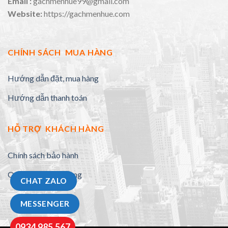
Email :
gachmenhue99@gmail.com
Website:
https://gachmenhue.com
CHÍNH SÁCH MUA HÀNG
Hướng dẫn đặt, mua hàng
Hướng dẫn thanh toán
HỖ TRỢ KHÁCH HÀNG
Chính sách bảo hành
Quy định đổi trả hàng
CHAT ZALO
MESSENGER
0934.985.567