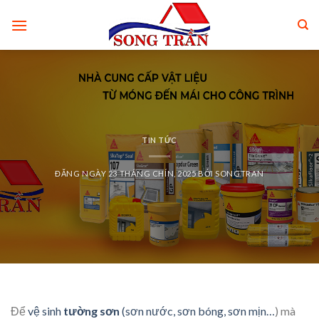
Skip
to
content
TIN TỨC
ĐĂNG NGÀY
23 THÁNG CHÍN, 2025
BỞI
SONGTRAN
Để
vệ sinh
tường sơn
(sơn nước, sơn bóng, sơn mịn…
) mà