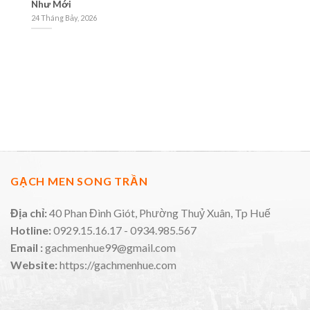
Như Mới
Gạ
24 Tháng Bảy, 2026
21
GẠCH MEN SONG TRẦN
Địa chỉ:
40 Phan Đình Giót, Phường Thuỷ Xuân, Tp Huế
Hotline:
0929.15.16.17 - 0934.985.567
Email :
gachmenhue99@gmail.com
Website:
https://gachmenhue.com