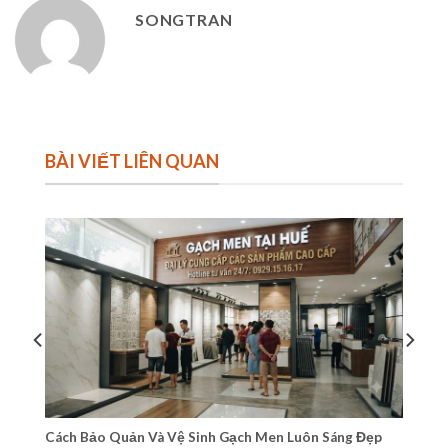
SONGTRAN
BÀI VIẾT LIÊN QUAN
Cách Bảo Quản Và Vệ Sinh Gạch Men Luôn Sáng Đẹp
Tư