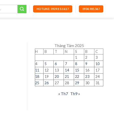
HOTLINE: 0929.15.16.17
0934.985.567
Tháng Tám 2025
H
B
T
N
S
B
C
1
2
3
4
5
6
7
8
9
10
11
12
13
14
15
16
17
18
19
20
21
22
23
24
25
26
27
28
29
30
31
« Th7
Th9 »