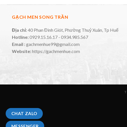
GẠCH MEN SONG TRẦN
Địa chỉ:
40 Phan Đình Giót, Phường Thuỷ Xuân, Tp Huế
Hotline:
0929.15.16.17 - 0934.985.567
Email :
gachmenhue99@gmail.com
Website:
https://gachmenhue.com
T
CHAT ZALO
MESSENGER