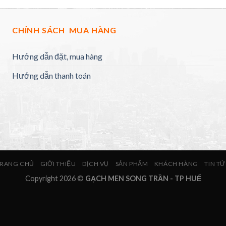
CHÍNH SÁCH MUA HÀNG
Hướng dẫn đặt, mua hàng
Hướng dẫn thanh toán
RANG CHỦ
GIỚI THIỆU
DỊCH VỤ
SẢN PHẨM
KHÁCH HÀNG
TIN T
Copyright 2026 ©
GẠCH MEN SONG TRẦN - TP HUẾ