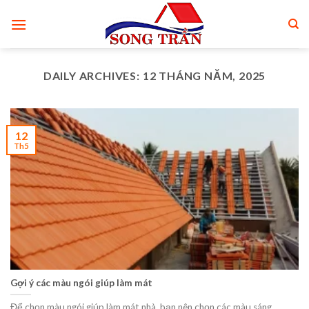
Skip
to
content
DAILY ARCHIVES:
12 THÁNG NĂM, 2025
12
Th5
Gợi ý các màu ngói giúp làm mát
Để chọn màu ngói giúp làm mát nhà, bạn nên chọn các màu sáng