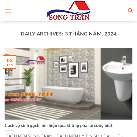
Skip
to
content
DAILY ARCHIVES:
3 THÁNG NĂM, 2024
03
Th5
Cách vệ sinh gạch nền hiệu quả không phải ai cũng biết
GẠCH MEN SONG TRẦN – GẠCH MEN ÚY TÍN SỐ 1 TẠI HUẾ –