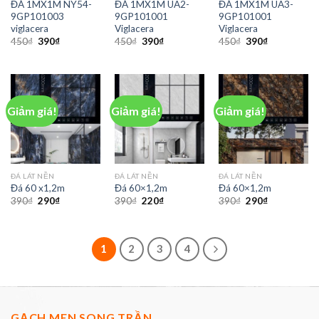
ĐÁ 1MX1M NY54-
ĐÁ 1MX1M UA2-
ĐÁ 1MX1M UA3-
9GP101003
9GP101001
9GP101001
viglacera
Viglacera
Viglacera
450
₫
390
₫
450
₫
390
₫
450
₫
390
₫
Giảm giá!
Giảm giá!
Giảm giá!
ĐÁ LÁT NỀN
ĐÁ LÁT NỀN
ĐÁ LÁT NỀN
Đá 60 x1,2m
Đá 60×1,2m
Đá 60×1,2m
390
₫
290
₫
390
₫
220
₫
390
₫
290
₫
1
2
3
4
GẠCH MEN SONG TRẦN