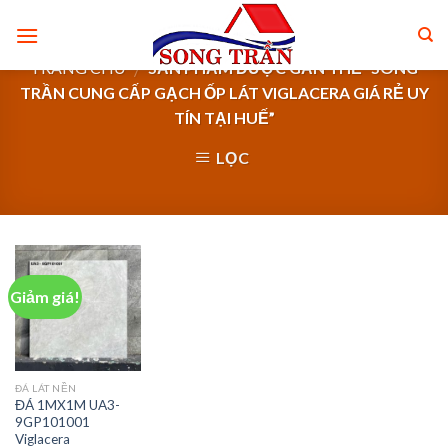
Skip
to
content
TRANG CHỦ
SẢN PHẨM ĐƯỢC GẮN THẺ “SONG
/
TRẦN CUNG CẤP GẠCH ỐP LÁT VIGLACERA GIÁ RẺ UY
TÍN TẠI HUẾ”
LỌC
Giảm giá!
ĐÁ LÁT NỀN
ĐÁ 1MX1M UA3-
9GP101001
Viglacera