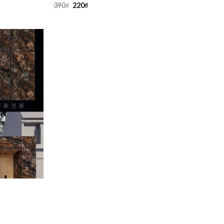
390
₫
220
₫