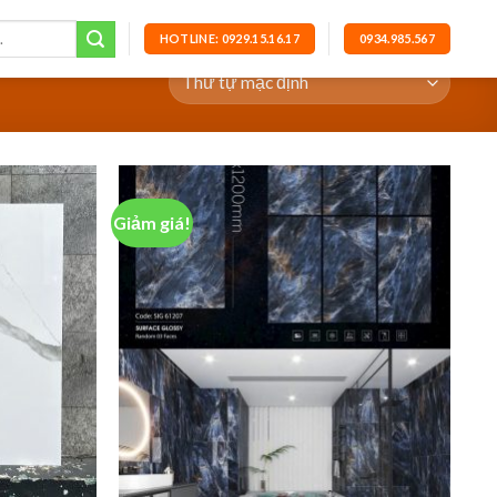
HOTLINE: 0929.15.16.17
0934.985.567
Giảm giá!