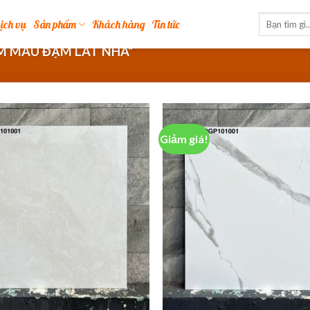
ịch vụ
Sản phẩm
Khách hàng
Tin tức
M MÀU ĐẬM LÁT NHÀ”
Giảm giá!