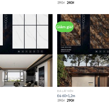
390
₫
240
₫
Giảm giá!
ĐÁ LÁT NỀN
Đá 60×1,2m
390
₫
290
₫