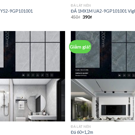
ĐÁ LÁT NỀN
NY52-9GP101001
ĐÁ 1MX1M UA2-9GP101001 Vigl
450
₫
390
₫
Giảm giá!
ĐÁ LÁT NỀN
Đá 60×1,2m