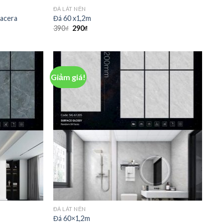
ĐÁ LÁT NỀN
acera
Đá 60 x1,2m
390
₫
290
₫
Giảm giá!
ĐÁ LÁT NỀN
Đá 60×1,2m