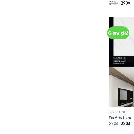
390
₫
290
₫
Giảm giá!
ĐÁ LÁT NỀN
Đá 60×1,2m
390
₫
220
₫