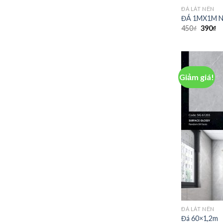
ĐÁ LÁT NỀN
ĐÁ 1MX1M 
450
₫
390
₫
Giảm giá!
ĐÁ LÁT NỀN
Đá 60×1,2m