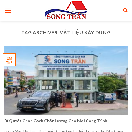
Skip
to
content
TAG ARCHIVES:
VẬT LIỆU XÂY DƯNG
08
Th7
Bí Quyết Chọn Gạch Chất Lượng Cho Mọi Công Trình
Gạch Men Uy Tín – Bí Quyết Chọn Gạch Chất Lượng Cho Mọi Công