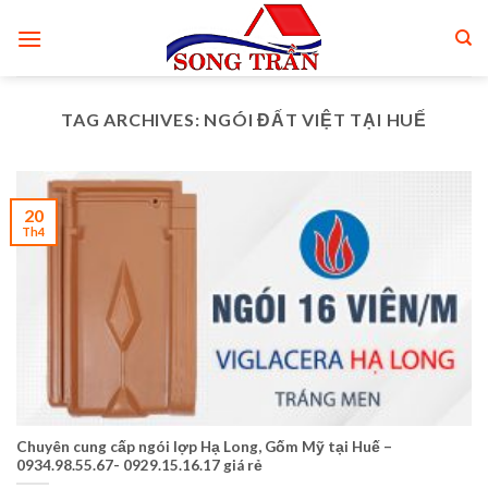
Skip
to
content
TAG ARCHIVES:
NGÓI ĐẤT VIỆT TẠI HUẾ
20
Th4
Chuyên cung cấp ngói lợp Hạ Long, Gốm Mỹ tại Huế –
0934.98.55.67- 0929.15.16.17 giá rẻ