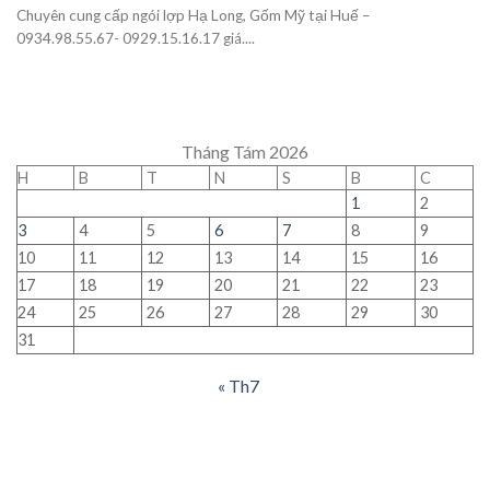
Chuyên cung cấp ngói lợp Hạ Long, Gốm Mỹ tại Huế –
0934.98.55.67- 0929.15.16.17 giá....
Tháng Tám 2026
H
B
T
N
S
B
C
1
2
3
4
5
6
7
8
9
10
11
12
13
14
15
16
17
18
19
20
21
22
23
24
25
26
27
28
29
30
31
« Th7