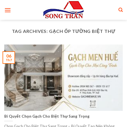
Skip
to
content
TAG ARCHIVES:
GẠCH ỐP TƯỜNG BIỆT THỰ
06
Th7
Bí Quyết Chọn Gạch Cho Biệt Thự Sang Trọng
Chọn Gạch Cho Biệt Thự Sang Trọng – Bí Quyết Tạo Nên Không