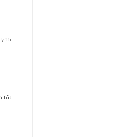
Tín....
á Tốt