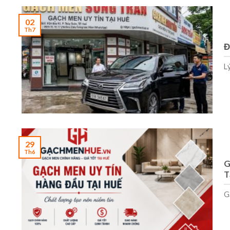
02
Th7
Đ
L
29
Th6
G
T
G