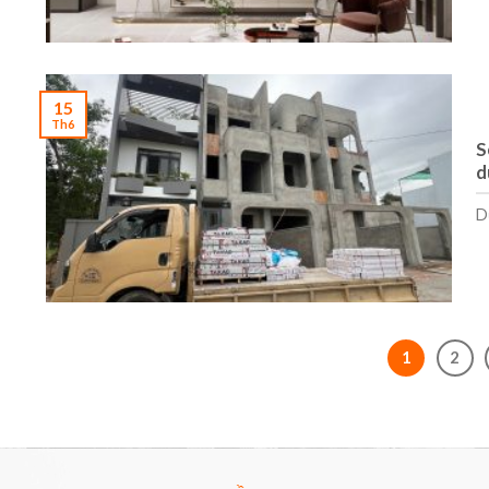
15
Th6
S
d
D
1
2