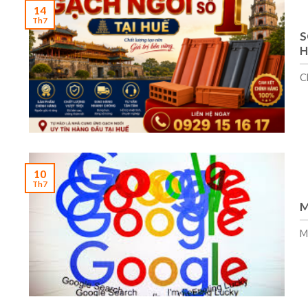
14
Th7
S
H
C
10
Th7
M
M