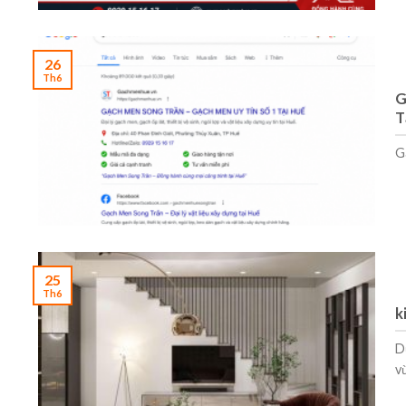
26
Th6
G
T
G
25
Th6
k
D
vừ