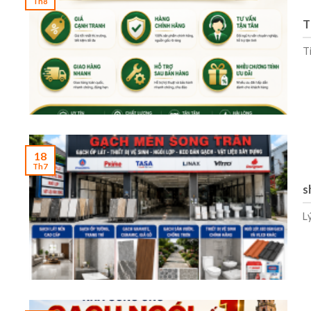
Th8
T
T
18
Th7
s
L