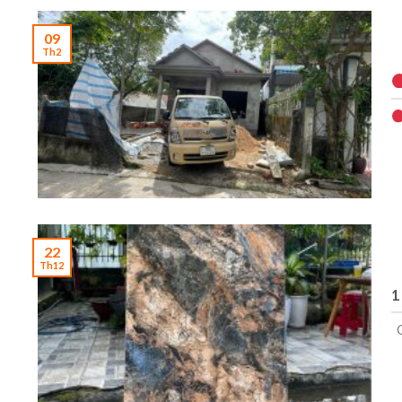
09
Th2
22
Th12
1
G