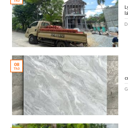
Th3
L
l
D
08
Th3
c
Gạ