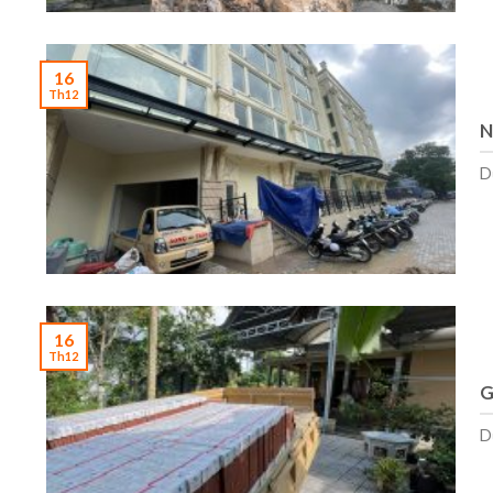
16
Th12
N
D
16
Th12
G
D