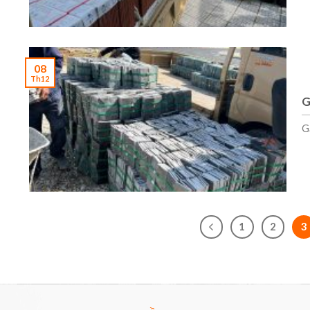
08
Th12
G
G
1
2
3