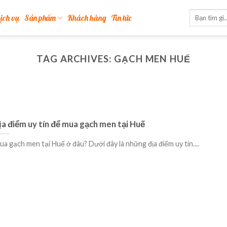
ịch vụ
Sản phẩm
Khách hàng
Tin tức
TAG ARCHIVES:
GẠCH MEN HUẾ
ịa điểm uy tín để mua gạch men tại Huế
ua gạch men tại Huế ở đâu? Dưới đây là những địa điểm uy tín....