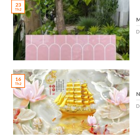
23
Th2
M
D
16
Th2
N
D