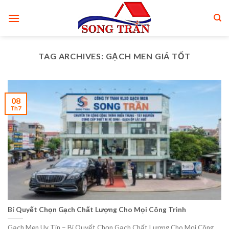
Skip
to
content
TAG ARCHIVES:
GẠCH MEN GIÁ TỐT
08
Th7
Bí Quyết Chọn Gạch Chất Lượng Cho Mọi Công Trình
Gạch Men Uy Tín – Bí Quyết Chọn Gạch Chất Lượng Cho Mọi Công