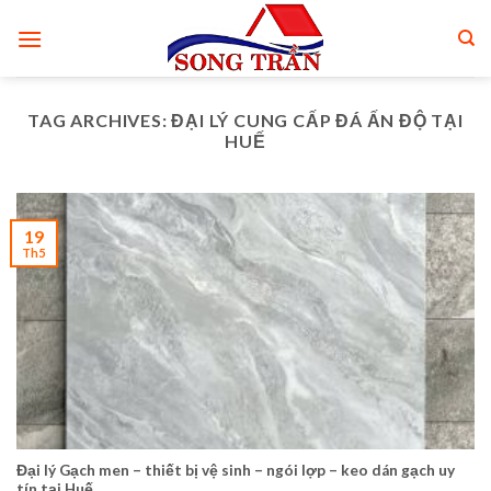
Skip
to
content
TAG ARCHIVES:
ĐẠI LÝ CUNG CẤP ĐÁ ẤN ĐỘ TẠI
HUẾ
19
Th5
Đại lý Gạch men – thiết bị vệ sinh – ngói lợp – keo dán gạch uy
tín tại Huế