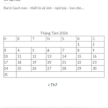
Đại lý Gạch men – thiết bị vệ sinh – ngói lợp – keo dán....
Tháng Tám 2026
H
B
T
N
S
B
C
1
2
3
4
5
6
7
8
9
10
11
12
13
14
15
16
17
18
19
20
21
22
23
24
25
26
27
28
29
30
31
« Th7