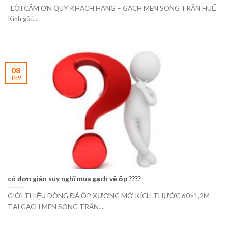
LỜI CẢM ƠN QUÝ KHÁCH HÀNG – GẠCH MEN SONG TRẦN HUẾ
Kính gửi....
08
Th9
có đơn giản suy nghĩ mua gạch về ốp ????
GIỚI THIỆU DÒNG ĐÁ ỐP XƯƠNG MỜ KÍCH THƯỚC 60×1,2M
TẠI GẠCH MEN SONG TRẦN....