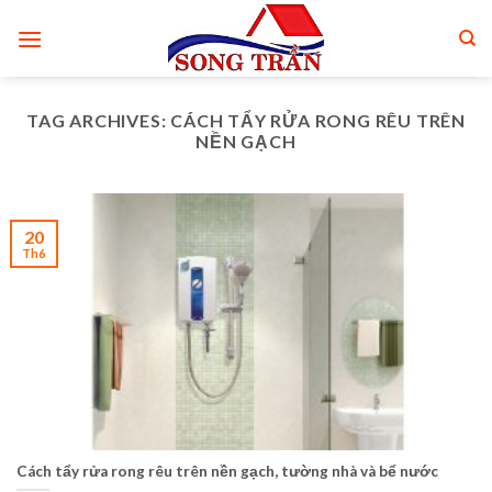
Skip
to
content
TAG ARCHIVES:
CÁCH TẨY RỬA RONG RÊU TRÊN
NỀN GẠCH
20
Th6
Cách tẩy rửa rong rêu trên nền gạch, tường nhà và bể nước