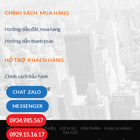
CHÍNH SÁCH MUA HÀNG
Hướng dẫn đặt, mua hàng
Hướng dẫn thanh toán
HỖ TRỢ KHÁCH HÀNG
Chính sách bảo hành
Quy định đổi trả hàng
CHAT ZALO
MESSENGER
0934.985.567
TRANG CHỦ
GIỚI THIỆU
DỊCH VỤ
SẢN PHẨM
KHÁCH HÀNG
TIN TỨC
0929.15.16.17