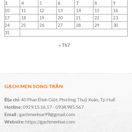
3
4
5
6
7
8
9
10
11
12
13
14
15
16
17
18
19
20
21
22
23
24
25
26
27
28
29
30
31
« Th7
GẠCH MEN SONG TRẦN
Địa chỉ:
40 Phan Đình Giót, Phường Thuỷ Xuân, Tp Huế
Hotline:
0929.15.16.17 - 0934.985.567
Email :
gachmenhue99@gmail.com
Website:
https://gachmenhue.com