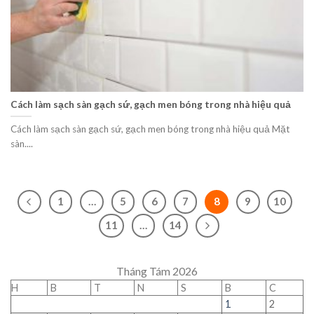
Cách làm sạch sàn gạch sứ, gạch men bóng trong nhà hiệu quả
Cách làm sạch sàn gạch sứ, gạch men bóng trong nhà hiệu quả Mặt
sàn....
1
…
5
6
7
8
9
10
11
…
14
Tháng Tám 2026
H
B
T
N
S
B
C
1
2