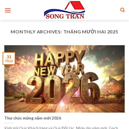
Skip
to
content
MONTHLY ARCHIVES:
THÁNG MƯỜI HAI 2025
31
Th12
Thư chúc mừng năm mới 2026
Kính gửi Quý Khách hàng và Quý Đối tác, Nhân dịp năm mới, Gạch