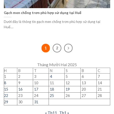
Gạch men chống trơn phù hợp sử dụng tại Huế
Dưới đây là thông tin gạch men chống trơn phù hợp sử dụng tại
Huế....
1
2
Tháng Mười Hai 2025
H
B
T
N
S
B
C
1
2
3
4
5
6
7
8
9
10
11
12
13
14
15
16
17
18
19
20
21
22
23
24
25
26
27
28
29
30
31
« Th11
Th1 »