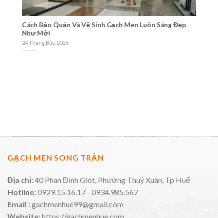
Cách Bảo Quản Và Vệ Sinh Gạch Men Luôn Sáng Đẹp
Tư
Như Mới
Gạ
24 Tháng Bảy, 2026
21
GẠCH MEN SONG TRẦN
Địa chỉ:
40 Phan Đình Giót, Phường Thuỷ Xuân, Tp Huế
Hotline:
0929.15.16.17 - 0934.985.567
Email :
gachmenhue99@gmail.com
Website:
https://gachmenhue.com