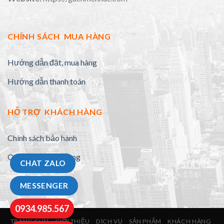
CHÍNH SÁCH MUA HÀNG
Hướng dẫn đặt, mua hàng
Hướng dẫn thanh toán
HỖ TRỢ KHÁCH HÀNG
Chính sách bảo hành
Quy định đổi trả hàng
CHAT ZALO
MESSENGER
0934.985.567
TRANG CHỦ
GIỚI THIỆU
DỊCH VỤ
SẢN PHẨM
KHÁCH HÀNG