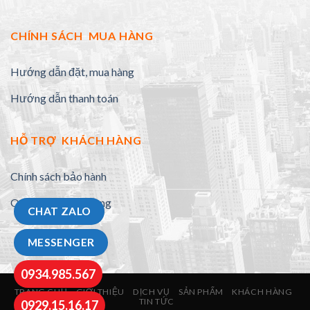
CHÍNH SÁCH MUA HÀNG
Hướng dẫn đặt, mua hàng
Hướng dẫn thanh toán
HỖ TRỢ KHÁCH HÀNG
Chính sách bảo hành
Quy định đổi trả hàng
CHAT ZALO
MESSENGER
0934.985.567
TRANG CHỦ
GIỚI THIỆU
DỊCH VỤ
SẢN PHẨM
KHÁCH HÀNG
TIN TỨC
0929.15.16.17