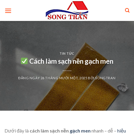
Skip
to
content
TIN TỨC
Cách làm sạch nền gạch men
ĐĂNG NGÀY
26 THÁNG MƯỜI MỘT, 2025
BỞI
SONGTRAN
Dưới đây là
cách làm sạch nền
gạch men
nhanh – dễ –
hiệu