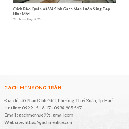
Cách Bảo Quản Và Vệ Sinh Gạch Men Luôn Sáng Đẹp
Tư
Như Mới
Gạ
24 Tháng Bảy, 2026
21
GẠCH MEN SONG TRẦN
Địa chỉ:
40 Phan Đình Giót, Phường Thuỷ Xuân, Tp Huế
Hotline:
0929.15.16.17 - 0934.985.567
Email :
gachmenhue99@gmail.com
Website:
https://gachmenhue.com